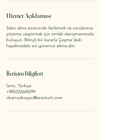
.
Hizmet Açıklaması
Satın alma sürecinde ilerlemek ve sorularınızı
çözüme ulaştırmak için emlak danışmanımızla
buluşun. Bilinçli bir kararla Çeşme'deki
hayalinizdeki evi güvence altına alın.
İletişim Bilgileri
İzmir, Türkiye
+905322645599
obenozboyaci@aresturk.com