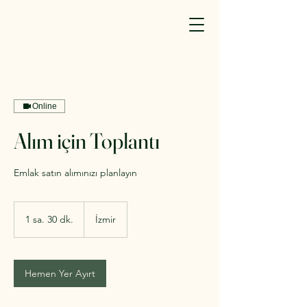
Online
Alım için Toplantı
Emlak satın alımınızı planlayın
1 sa. 30 dk.
1
İzmir
s
a
3
0
Hemen Yer Ayırt
d
k